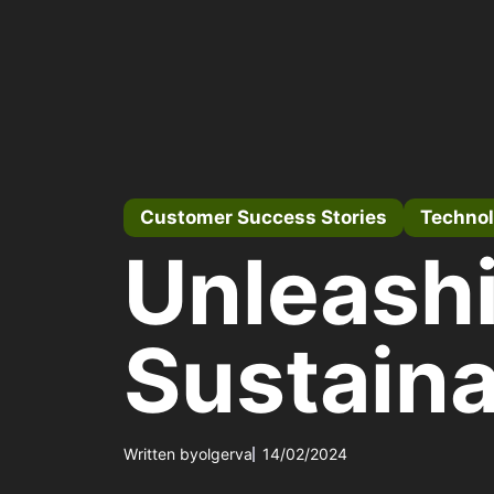
Vai
al
contenuto
Customer Success Stories
Techno
Unleashi
Sustaina
Written by
olgerva
14/02/2024