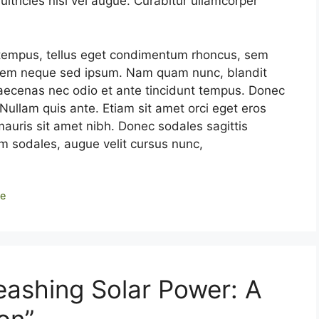
ltricies nisi vel augue. Curabitur ullamcorper
tempus, tellus eget condimentum rhoncus, sem
 sem neque sed ipsum. Nam quam nunc, blandit
 Maecenas nec odio et ante tincidunt tempus. Donec
 Nullam quis ante. Etiam sit amet orci eget eros
 mauris sit amet nibh. Donec sodales sagittis
 sodales, augue velit cursus nunc,
le
ashing Solar Power: A