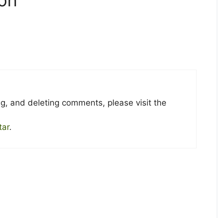
on”
ng, and deleting comments, please visit the
tar
.