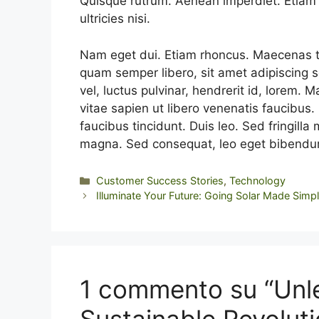
Quisque rutrum. Aenean imperdiet. Etiam u
ultricies nisi.
Nam eget dui. Etiam rhoncus. Maecenas 
quam semper libero, sit amet adipiscing
vel, luctus pulvinar, hendrerit id, lorem.
vitae sapien ut libero venenatis faucibus.
faucibus tincidunt. Duis leo. Sed fringilla
magna. Sed consequat, leo eget bibendum
Categorie
Customer Success Stories
,
Technology
Illuminate Your Future: Going Solar Made Simp
1 commento su “Unle