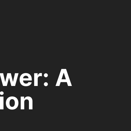
ower: A
ion