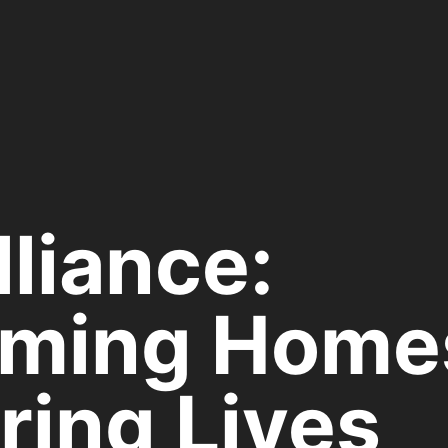
lliance:
rming Home
ing Lives